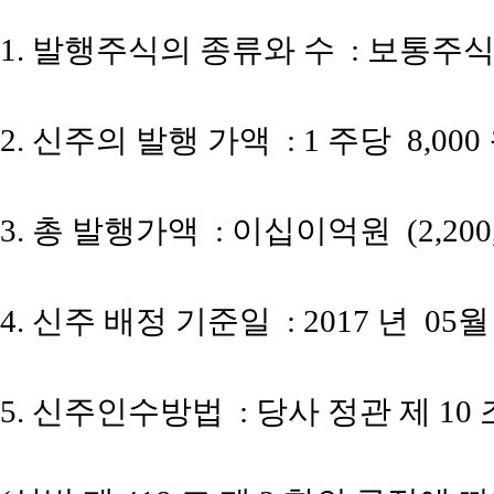
1.
발행주식의 종류와 수
:
보통주
2.
신주의 발행 가액
: 1
주당
8,000
3.
총 발행가액
:
이십이억원
(2,20
4.
신주 배정 기준일
: 2017
년
05
5.
신주인수방법
:
당사 정관 제
10