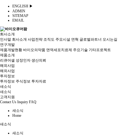
ENGLISH ▶
ADMIN
SITEMAP
EMAIL
회사소개
인사말
회사소개
사업전략
조직도
주요시설
연혁
글로벌파트너
오시는길
연구개발
제품개발현황
바이오의약품
면역세포치료제
주요기술
기타프로젝트
제품소개
리큐어셀
성장인자
생산의뢰
해외사업
해외사업
투자정보
투자정보
주식정보
투자자료
새소식
새소식
고객지원
Contact Us
Inquiry
FAQ
새소식
Home
새소식
새소식