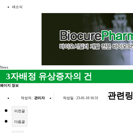
새소식
News
3자배정 유상증자의 건
페이지 정보
관련
작성자 :
관리자
작성일 : 23-01-10 16:31
이전글
다음글