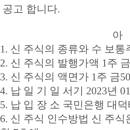
공고
합니다
.
아
1.
신 주식의 종류와 수 보
2.
신 주식의 발행가액
1
주 
3.
신 주식의 액면가
1
주 금
5
4.
납 일 기 일 서기
2023
년
0
5.
납 입 장 소 국민은행 
6.
신 주식 인수방법 신 주식